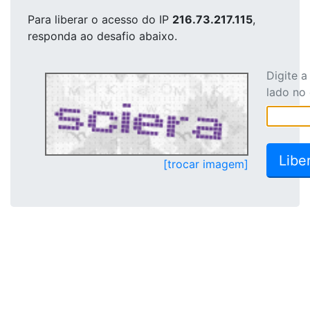
Para liberar o acesso
do IP
216.73.217.115
,
responda ao desafio abaixo.
Digite 
lado no
[trocar imagem]