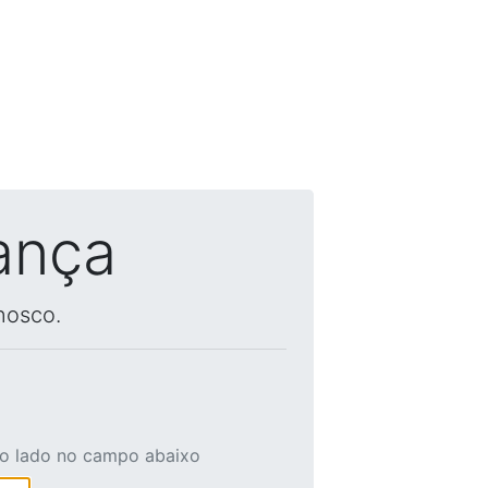
ança
nosco.
ao lado no campo abaixo