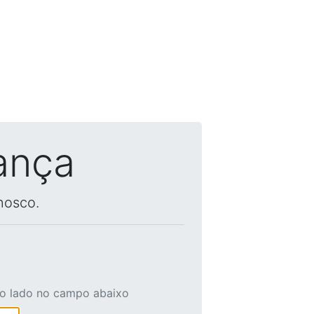
ança
nosco.
ao lado no campo abaixo