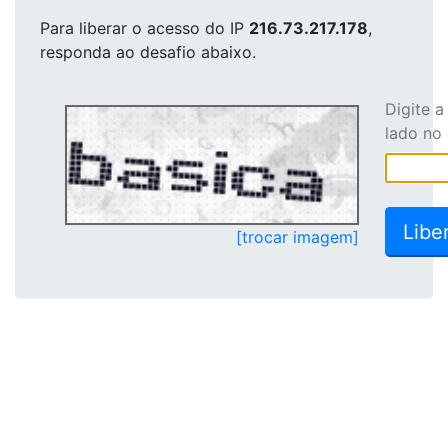
Para liberar o acesso
do IP
216.73.217.178
,
responda ao desafio abaixo.
Digite 
lado no
[trocar imagem]